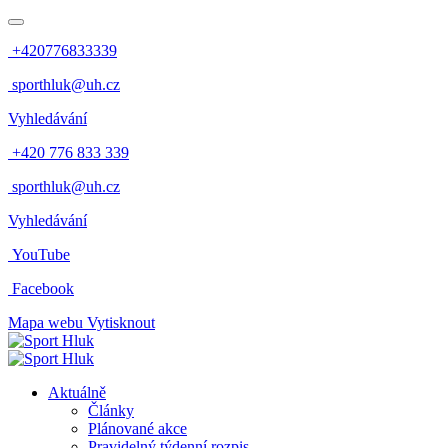
+420776833339
sporthluk@uh.cz
Vyhledávání
+420 776 833 339
sporthluk@uh.cz
Vyhledávání
YouTube
Facebook
Mapa webu
Vytisknout
Aktuálně
Články
Plánované akce
Pravidelný týdenní rozpis