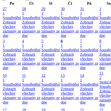
Po
Út
St
Čt
Pá
So
27
28
29
30
31
1
1
1
1
1
1
1
Soustředění
Soustředění
Soustředění
Soustředění
Soustředění
Soustř
Zobrazit
Zobrazit
Zobrazit
Zobrazit
Zobrazit
Zobrazi
všechny
všechny
všechny
všechny
všechny
všechn
záznamy ze
záznamy ze
záznamy ze
záznamy ze
záznamy ze
záznam
dne
dne
dne
dne
dne
dne
3
4
5
6
7
8
1
1
1
1
1
1
Soustředění
Soustředění
Soustředění
Soustředění
Soustředění
Soustř
Zobrazit
Zobrazit
Zobrazit
Zobrazit
Zobrazit
Zobrazi
všechny
všechny
všechny
všechny
všechny
všechn
záznamy ze
záznamy ze
záznamy ze
záznamy ze
záznamy ze
záznam
dne
dne
dne
dne
dne
dne
15
10
11
12
13
14
2
1
1
1
1
1
Stolní t
Soustředění
Soustředění
Soustředění
Soustředění
Soustředění
Soustř
Zobrazit
Zobrazit
Zobrazit
Zobrazit
Zobrazit
Zobrazi
všechny
všechny
všechny
všechny
všechny
všechn
záznamy ze
záznamy ze
záznamy ze
záznamy ze
záznamy ze
záznam
dne
dne
dne
dne
dne
dne
17
18
19
20
21
22