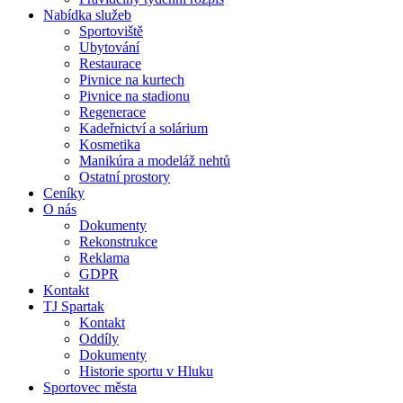
Nabídka služeb
Sportoviště
Ubytování
Restaurace
Pivnice na kurtech
Pivnice na stadionu
Regenerace
Kadeřnictví a solárium
Kosmetika
Manikúra a modeláž nehtů
Ostatní prostory
Ceníky
O nás
Dokumenty
Rekonstrukce
Reklama
GDPR
Kontakt
TJ Spartak
Kontakt
Oddíly
Dokumenty
Historie sportu v Hluku
Sportovec města