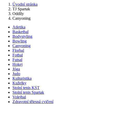
Úvodní stránka
TJ Spartak
Oddíly
Canyoning
Atletika
Basketbal
Bodystyling
Bowling
Canyoning
Florbal
Fotbal
Futsal
Hokej
Jóga
Judo
Kulturistika
Kuželky
Stolní tenis KST
Stolní tenis Spartak
Volejbal
Zdravotní tělesná cvičení