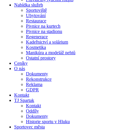
Nabídka služeb
Sportoviště
Ubytování
Restaurace
Pivnice na kurtech
Pivnice na stadionu
Regenerace
Kadeřnictví a solárium
Kosmetika
Manikúra a modeláž nehtů
Ostatní prostory
Ceníky
O nás
Dokumenty
Rekonstrukce
Reklama
GDPR
Kontakt
TJ Spartak
Kontakt
Oddíly
Dokumenty
Historie sportu v Hluku
Sportovec města