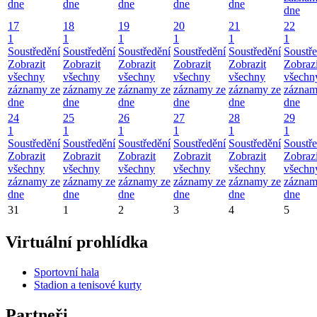
dne
dne
dne
dne
dne
dne
17
18
19
20
21
22
1
1
1
1
1
1
Soustředění
Soustředění
Soustředění
Soustředění
Soustředění
Soustř
Zobrazit
Zobrazit
Zobrazit
Zobrazit
Zobrazit
Zobrazi
všechny
všechny
všechny
všechny
všechny
všechn
záznamy ze
záznamy ze
záznamy ze
záznamy ze
záznamy ze
záznam
dne
dne
dne
dne
dne
dne
24
25
26
27
28
29
1
1
1
1
1
1
Soustředění
Soustředění
Soustředění
Soustředění
Soustředění
Soustř
Zobrazit
Zobrazit
Zobrazit
Zobrazit
Zobrazit
Zobrazi
všechny
všechny
všechny
všechny
všechny
všechn
záznamy ze
záznamy ze
záznamy ze
záznamy ze
záznamy ze
záznam
dne
dne
dne
dne
dne
dne
31
1
2
3
4
5
Virtuální prohlídka
Sportovní hala
Stadion a tenisové kurty
Partneři