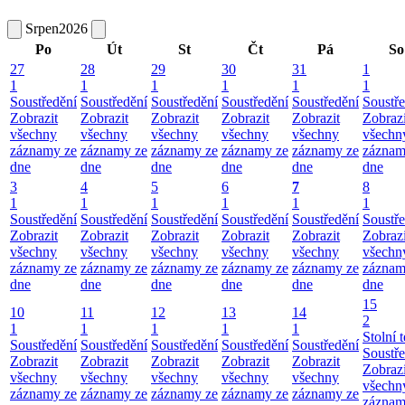
Srpen
2026
Po
Út
St
Čt
Pá
So
27
28
29
30
31
1
1
1
1
1
1
1
Soustředění
Soustředění
Soustředění
Soustředění
Soustředění
Soustř
Zobrazit
Zobrazit
Zobrazit
Zobrazit
Zobrazit
Zobrazi
všechny
všechny
všechny
všechny
všechny
všechn
záznamy ze
záznamy ze
záznamy ze
záznamy ze
záznamy ze
záznam
dne
dne
dne
dne
dne
dne
3
4
5
6
7
8
1
1
1
1
1
1
Soustředění
Soustředění
Soustředění
Soustředění
Soustředění
Soustř
Zobrazit
Zobrazit
Zobrazit
Zobrazit
Zobrazit
Zobrazi
všechny
všechny
všechny
všechny
všechny
všechn
záznamy ze
záznamy ze
záznamy ze
záznamy ze
záznamy ze
záznam
dne
dne
dne
dne
dne
dne
15
10
11
12
13
14
2
1
1
1
1
1
Stolní t
Soustředění
Soustředění
Soustředění
Soustředění
Soustředění
Soustř
Zobrazit
Zobrazit
Zobrazit
Zobrazit
Zobrazit
Zobrazi
všechny
všechny
všechny
všechny
všechny
všechn
záznamy ze
záznamy ze
záznamy ze
záznamy ze
záznamy ze
záznam