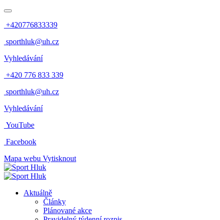
+420776833339
sporthluk@uh.cz
Vyhledávání
+420 776 833 339
sporthluk@uh.cz
Vyhledávání
YouTube
Facebook
Mapa webu
Vytisknout
Aktuálně
Články
Plánované akce
Pravidelný týdenní rozpis