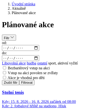
Úvodní stránka
Aktuálně
Plánované akce
Plánované akce
Filtr
od:
do:
Libovolná akce
hudba
ostatní
sport, aktivní vyžití
Bezbariérový vstup na akci
Vstup na akci povolen se zvířaty
Akce je vhodná pro děti
Zrušit filtr
Filtrovat
Stolní tenis
Kdy:
15. 8. 2026 - 16. 8. 2026 začátek od 08:00
Kde:
2. fotbalové hřiště na stadionu, Hluk