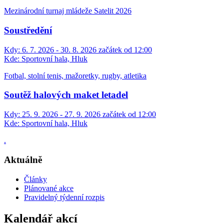
Mezinárodní turnaj mládeže Satelit 2026
Soustředění
Kdy:
6. 7. 2026 - 30. 8. 2026 začátek od 12:00
Kde:
Sportovní hala, Hluk
Fotbal, stolní tenis, mažoretky, rugby, atletika
Soutěž halových maket letadel
Kdy:
25. 9. 2026 - 27. 9. 2026 začátek od 12:00
Kde:
Sportovní hala, Hluk
.
Aktuálně
Články
Plánované akce
Pravidelný týdenní rozpis
Kalendář akcí