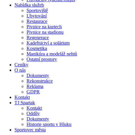
Nabídka služeb
Sportoviště
Ubytování
Restaurace
Pivnice na kurtech
Pivnice na stadionu
Regenerace
Kadeřnictví a solárium
Kosmetika
Manikúra a modeláž nehtů
Ostatní prostory
Ceníky
O nás
Dokumenty
Rekonstrukce
Reklama
GDPR
Kontakt
TJ Spartak
Kontakt
Oddíly
Dokumenty
Historie sportu v Hluku
Sportovec města