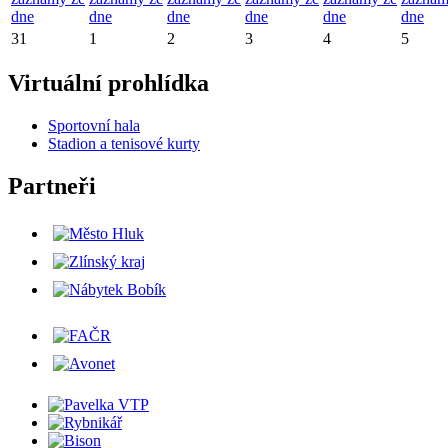
dne
dne
dne
dne
dne
dne
31
1
2
3
4
5
Virtuální prohlídka
Sportovní hala
Stadion a tenisové kurty
Partneři