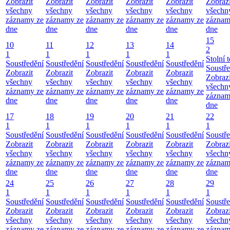
Zobrazit
Zobrazit
Zobrazit
Zobrazit
Zobrazit
Zobrazi
všechny
všechny
všechny
všechny
všechny
všechn
záznamy ze
záznamy ze
záznamy ze
záznamy ze
záznamy ze
záznam
dne
dne
dne
dne
dne
dne
15
10
11
12
13
14
2
1
1
1
1
1
Stolní t
Soustředění
Soustředění
Soustředění
Soustředění
Soustředění
Soustř
Zobrazit
Zobrazit
Zobrazit
Zobrazit
Zobrazit
Zobrazi
všechny
všechny
všechny
všechny
všechny
všechn
záznamy ze
záznamy ze
záznamy ze
záznamy ze
záznamy ze
záznam
dne
dne
dne
dne
dne
dne
17
18
19
20
21
22
1
1
1
1
1
1
Soustředění
Soustředění
Soustředění
Soustředění
Soustředění
Soustř
Zobrazit
Zobrazit
Zobrazit
Zobrazit
Zobrazit
Zobrazi
všechny
všechny
všechny
všechny
všechny
všechn
záznamy ze
záznamy ze
záznamy ze
záznamy ze
záznamy ze
záznam
dne
dne
dne
dne
dne
dne
24
25
26
27
28
29
1
1
1
1
1
1
Soustředění
Soustředění
Soustředění
Soustředění
Soustředění
Soustř
Zobrazit
Zobrazit
Zobrazit
Zobrazit
Zobrazit
Zobrazi
všechny
všechny
všechny
všechny
všechny
všechn
záznamy ze
záznamy ze
záznamy ze
záznamy ze
záznamy ze
záznam