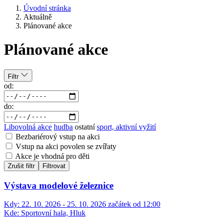
Úvodní stránka
Aktuálně
Plánované akce
Plánované akce
Filtr
od:
do:
Libovolná akce
hudba
ostatní
sport, aktivní vyžití
Bezbariérový vstup na akci
Vstup na akci povolen se zvířaty
Akce je vhodná pro děti
Zrušit filtr
Filtrovat
Výstava modelové železnice
Kdy:
22. 10. 2026 - 25. 10. 2026 začátek od 12:00
Kde:
Sportovní hala, Hluk