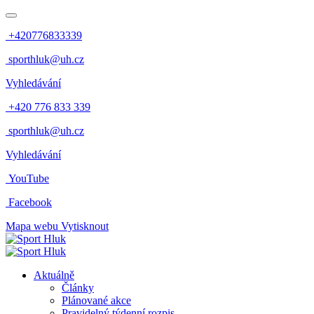
+420776833339
sporthluk@uh.cz
Vyhledávání
+420 776 833 339
sporthluk@uh.cz
Vyhledávání
YouTube
Facebook
Mapa webu
Vytisknout
Aktuálně
Články
Plánované akce
Pravidelný týdenní rozpis