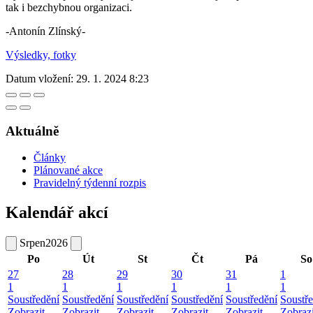
tak i bezchybnou organizaci.
-Antonín Zlínský-
Výsledky, fotky
Datum vložení:
29. 1. 2024 8:23
Aktuálně
Články
Plánované akce
Pravidelný týdenní rozpis
Kalendář akcí
Srpen
2026
Po
Út
St
Čt
Pá
So
27
28
29
30
31
1
1
1
1
1
1
1
Soustředění
Soustředění
Soustředění
Soustředění
Soustředění
Soustř
Zobrazit
Zobrazit
Zobrazit
Zobrazit
Zobrazit
Zobrazi