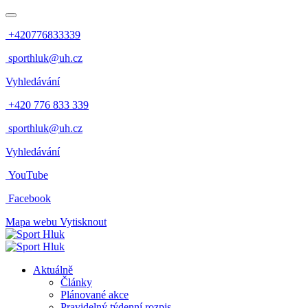
+420776833339
sporthluk@uh.cz
Vyhledávání
+420 776 833 339
sporthluk@uh.cz
Vyhledávání
YouTube
Facebook
Mapa webu
Vytisknout
Aktuálně
Články
Plánované akce
Pravidelný týdenní rozpis