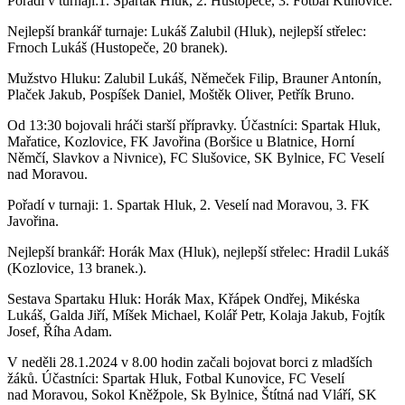
Pořadí v turnaji:1. Spartak Hluk, 2. Hustopeče, 3. Fotbal Kunovice.
Nejlepší brankář turnaje: Lukáš Zalubil (Hluk), nejlepší střelec:
Frnoch Lukáš (Hustopeče, 20 branek).
Mužstvo Hluku: Zalubil Lukáš, Němeček Filip, Brauner Antonín,
Plaček Jakub, Pospíšek Daniel, Moštěk Oliver, Petřík Bruno.
Od 13:30 bojovali hráči starší přípravky. Účastníci: Spartak Hluk,
Mařatice, Kozlovice, FK Javořina (Boršice u Blatnice, Horní
Němčí, Slavkov a Nivnice), FC Slušovice, SK Bylnice, FC Veselí
nad Moravou.
Pořadí v turnaji: 1. Spartak Hluk, 2. Veselí nad Moravou, 3. FK
Javořina.
Nejlepší brankář: Horák Max (Hluk), nejlepší střelec: Hradil Lukáš
(Kozlovice, 13 branek.).
Sestava Spartaku Hluk: Horák Max, Křápek Ondřej, Mikéska
Lukáš, Galda Jiří, Míšek Michael, Kolář Petr, Kolaja Jakub, Fojtík
Josef, Říha Adam.
V neděli 28.1.2024 v 8.00 hodin začali bojovat borci z mladších
žáků. Účastníci: Spartak Hluk, Fotbal Kunovice, FC Veselí
nad Moravou, Sokol Kněžpole, Sk Bylnice, Štítná nad Vláří, SK