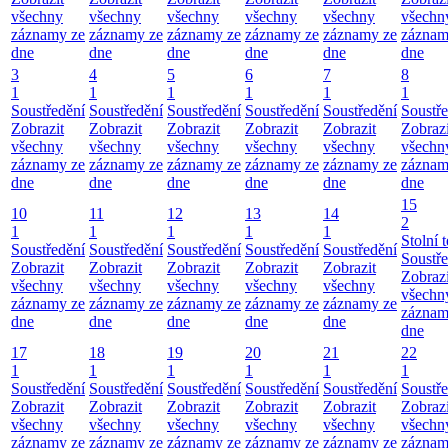
všechny
všechny
všechny
všechny
všechny
všechn
záznamy ze
záznamy ze
záznamy ze
záznamy ze
záznamy ze
záznam
dne
dne
dne
dne
dne
dne
3
4
5
6
7
8
1
1
1
1
1
1
Soustředění
Soustředění
Soustředění
Soustředění
Soustředění
Soustř
Zobrazit
Zobrazit
Zobrazit
Zobrazit
Zobrazit
Zobrazi
všechny
všechny
všechny
všechny
všechny
všechn
záznamy ze
záznamy ze
záznamy ze
záznamy ze
záznamy ze
záznam
dne
dne
dne
dne
dne
dne
15
10
11
12
13
14
2
1
1
1
1
1
Stolní t
Soustředění
Soustředění
Soustředění
Soustředění
Soustředění
Soustř
Zobrazit
Zobrazit
Zobrazit
Zobrazit
Zobrazit
Zobrazi
všechny
všechny
všechny
všechny
všechny
všechn
záznamy ze
záznamy ze
záznamy ze
záznamy ze
záznamy ze
záznam
dne
dne
dne
dne
dne
dne
17
18
19
20
21
22
1
1
1
1
1
1
Soustředění
Soustředění
Soustředění
Soustředění
Soustředění
Soustř
Zobrazit
Zobrazit
Zobrazit
Zobrazit
Zobrazit
Zobrazi
všechny
všechny
všechny
všechny
všechny
všechn
záznamy ze
záznamy ze
záznamy ze
záznamy ze
záznamy ze
záznam