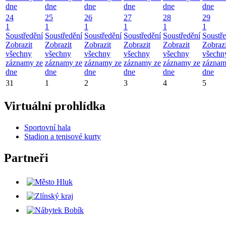
dne
dne
dne
dne
dne
dne
24
25
26
27
28
29
1
1
1
1
1
1
Soustředění
Soustředění
Soustředění
Soustředění
Soustředění
Soustř
Zobrazit
Zobrazit
Zobrazit
Zobrazit
Zobrazit
Zobrazi
všechny
všechny
všechny
všechny
všechny
všechn
záznamy ze
záznamy ze
záznamy ze
záznamy ze
záznamy ze
záznam
dne
dne
dne
dne
dne
dne
31
1
2
3
4
5
Virtuální prohlídka
Sportovní hala
Stadion a tenisové kurty
Partneři