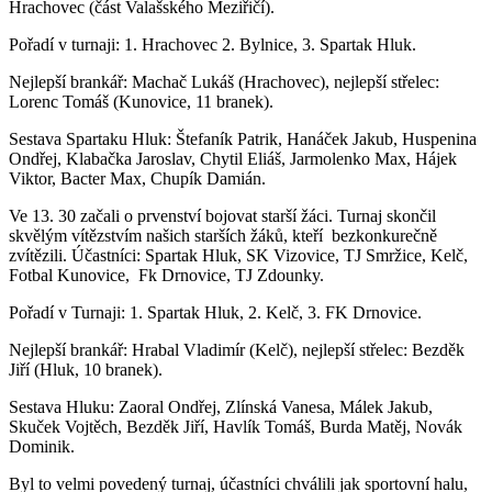
Hrachovec (část Valašského Meziřičí).
Pořadí v turnaji: 1. Hrachovec 2. Bylnice, 3. Spartak Hluk.
Nejlepší brankář: Machač Lukáš (Hrachovec), nejlepší střelec:
Lorenc Tomáš (Kunovice, 11 branek).
Sestava Spartaku Hluk: Štefaník Patrik, Hanáček Jakub, Huspenina
Ondřej, Klabačka Jaroslav, Chytil Eliáš, Jarmolenko Max, Hájek
Viktor, Bacter Max, Chupík Damián.
Ve 13. 30 začali o prvenství bojovat starší žáci. Turnaj skončil
skvělým vítězstvím našich starších žáků, kteří bezkonkurečně
zvítězili. Účastníci: Spartak Hluk, SK Vizovice, TJ Smržice, Kelč,
Fotbal Kunovice, Fk Drnovice, TJ Zdounky.
Pořadí v Turnaji: 1. Spartak Hluk, 2. Kelč, 3. FK Drnovice.
Nejlepší brankář: Hrabal Vladimír (Kelč), nejlepší střelec: Bezděk
Jiří (Hluk, 10 branek).
Sestava Hluku: Zaoral Ondřej, Zlínská Vanesa, Málek Jakub,
Skuček Vojtěch, Bezděk Jiří, Havlík Tomáš, Burda Matěj, Novák
Dominik.
Byl to velmi povedený turnaj, účastníci chválili jak sportovní halu,