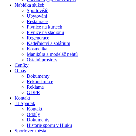
Nabídka služeb
Sportoviště
Ubytování
Restaurace
Pivnice na kurtech
Pivnice na stadionu
Regenerace
Kadeřnictví a solárium
Kosmetika
Manikúra a modeláž nehtů
Ostatní prostory
Ceníky
O nás
Dokumenty
Rekonstrukce
Reklama
GDPR
Kontakt
TJ Spartak
Kontakt
Oddíly
Dokumenty
Historie sportu v Hluku
Sportovec města