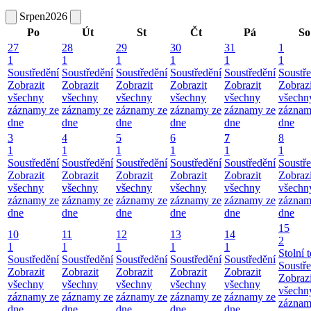
Srpen
2026
Po
Út
St
Čt
Pá
So
27
28
29
30
31
1
1
1
1
1
1
1
Soustředění
Soustředění
Soustředění
Soustředění
Soustředění
Soustř
Zobrazit
Zobrazit
Zobrazit
Zobrazit
Zobrazit
Zobrazi
všechny
všechny
všechny
všechny
všechny
všechn
záznamy ze
záznamy ze
záznamy ze
záznamy ze
záznamy ze
záznam
dne
dne
dne
dne
dne
dne
3
4
5
6
7
8
1
1
1
1
1
1
Soustředění
Soustředění
Soustředění
Soustředění
Soustředění
Soustř
Zobrazit
Zobrazit
Zobrazit
Zobrazit
Zobrazit
Zobrazi
všechny
všechny
všechny
všechny
všechny
všechn
záznamy ze
záznamy ze
záznamy ze
záznamy ze
záznamy ze
záznam
dne
dne
dne
dne
dne
dne
15
10
11
12
13
14
2
1
1
1
1
1
Stolní t
Soustředění
Soustředění
Soustředění
Soustředění
Soustředění
Soustř
Zobrazit
Zobrazit
Zobrazit
Zobrazit
Zobrazit
Zobrazi
všechny
všechny
všechny
všechny
všechny
všechn
záznamy ze
záznamy ze
záznamy ze
záznamy ze
záznamy ze
záznam
dne
dne
dne
dne
dne