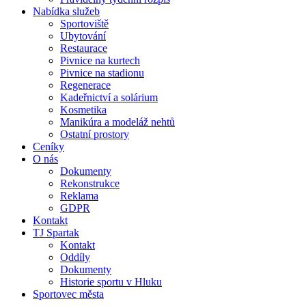
Nabídka služeb
Sportoviště
Ubytování
Restaurace
Pivnice na kurtech
Pivnice na stadionu
Regenerace
Kadeřnictví a solárium
Kosmetika
Manikúra a modeláž nehtů
Ostatní prostory
Ceníky
O nás
Dokumenty
Rekonstrukce
Reklama
GDPR
Kontakt
TJ Spartak
Kontakt
Oddíly
Dokumenty
Historie sportu v Hluku
Sportovec města