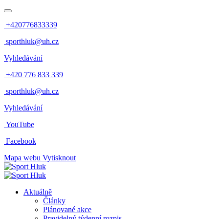
+420776833339
sporthluk@uh.cz
Vyhledávání
+420 776 833 339
sporthluk@uh.cz
Vyhledávání
YouTube
Facebook
Mapa webu
Vytisknout
Aktuálně
Články
Plánované akce
Pravidelný týdenní rozpis